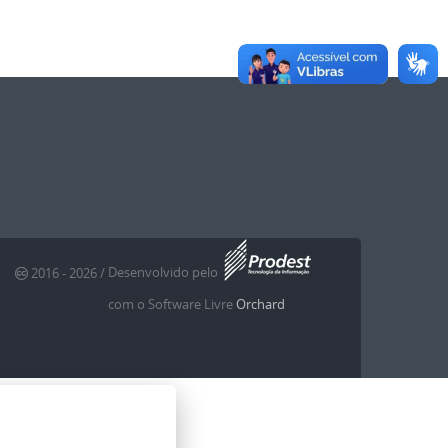
Desenvolvido pelo
2016
- 2026
/
com o Software Livre
Orchard